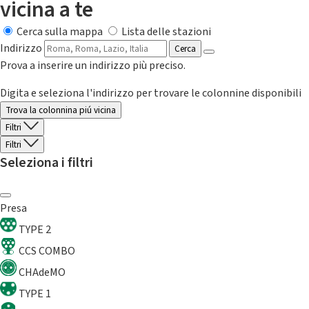
vicina a te
Cerca sulla mappa
Lista delle stazioni
Indirizzo
Cerca
Prova a inserire un indirizzo più preciso.
Digita e seleziona l'indirizzo per trovare le colonnine disponibili
Trova la colonnina piú vicina
Filtri
Filtri
Seleziona i filtri
Presa
TYPE 2
CCS COMBO
CHAdeMO
TYPE 1