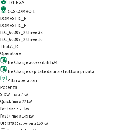
TYPE 3A
CCS COMBO 1
DOMESTIC_E
DOMESTIC_F
IEC_60309_2 three 32
IEC_60309_2 three 16
TESLA_R
Operatore
Be Charge accessibili h24
Be Charge ospitate da una struttura privata
Altri operatori
Potenza
Slow
fino a 7 kW
Quick
fino a 22 kW
Fast
fino a 75 kW
Fast+
fino a 149 kW
Ultrafast
superiori a 150 kW