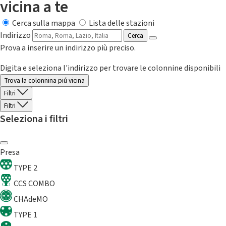
vicina a te
Cerca sulla mappa
Lista delle stazioni
Indirizzo
Cerca
Prova a inserire un indirizzo più preciso.
Digita e seleziona l'indirizzo per trovare le colonnine disponibili
Trova la colonnina piú vicina
Filtri
Filtri
Seleziona i filtri
Presa
TYPE 2
CCS COMBO
CHAdeMO
TYPE 1