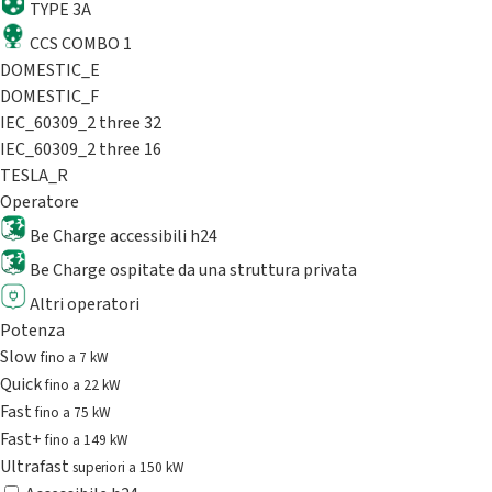
TYPE 3A
CCS COMBO 1
DOMESTIC_E
DOMESTIC_F
IEC_60309_2 three 32
IEC_60309_2 three 16
TESLA_R
Operatore
Be Charge accessibili h24
Be Charge ospitate da una struttura privata
Altri operatori
Potenza
Slow
fino a 7 kW
Quick
fino a 22 kW
Fast
fino a 75 kW
Fast+
fino a 149 kW
Ultrafast
superiori a 150 kW