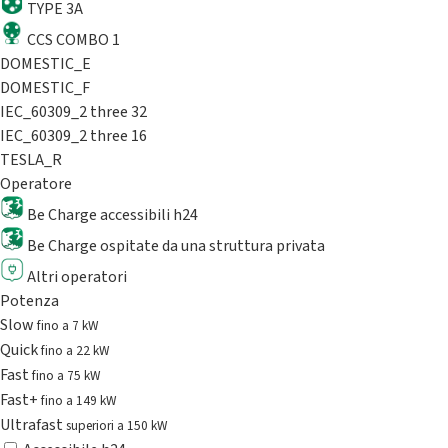
TYPE 3A
CCS COMBO 1
DOMESTIC_E
DOMESTIC_F
IEC_60309_2 three 32
IEC_60309_2 three 16
TESLA_R
Operatore
Be Charge accessibili h24
Be Charge ospitate da una struttura privata
Altri operatori
Potenza
Slow
fino a 7 kW
Quick
fino a 22 kW
Fast
fino a 75 kW
Fast+
fino a 149 kW
Ultrafast
superiori a 150 kW