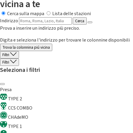
vicina a te
Cerca sulla mappa
Lista delle stazioni
Indirizzo
Cerca
Prova a inserire un indirizzo più preciso.
Digita e seleziona l'indirizzo per trovare le colonnine disponibili
Trova la colonnina piú vicina
Filtri
Filtri
Seleziona i filtri
Presa
TYPE 2
CCS COMBO
CHAdeMO
TYPE 1