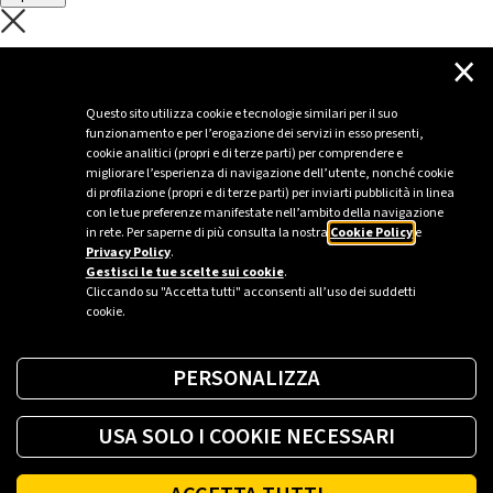
C'è un problema con il recupero dei
×
dati.
Questo sito utilizza cookie e tecnologie similari per il suo
funzionamento e per l’erogazione dei servizi in esso presenti,
Per favore riprova piú tardi
cookie analitici (propri e di terze parti) per comprendere e
migliorare l’esperienza di navigazione dell’utente, nonché cookie
Chiudi
di profilazione (propri e di terze parti) per inviarti pubblicità in linea
con le tue preferenze manifestate nell’ambito della navigazione
in rete. Per saperne di più consulta la nostra
Cookie Policy
e
Privacy Policy
.
Sei un’azienda o una PA?
Gestisci le tue scelte sui cookie
.
Cliccando su "Accetta tutti" acconsenti all’uso dei suddetti
cookie.
Trova la soluzione più giusta per te.
PERSONALIZZA
Richiedi una colonnina
USA SOLO I COOKIE NECESSARI