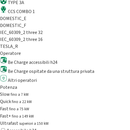
TYPE 3A
CCS COMBO 1
DOMESTIC_E
DOMESTIC_F
IEC_60309_2 three 32
IEC_60309_2 three 16
TESLA_R
Operatore
Be Charge accessibili h24
Be Charge ospitate da una struttura privata
Altri operatori
Potenza
Slow
fino a 7 kW
Quick
fino a 22 kW
Fast
fino a 75 kW
Fast+
fino a 149 kW
Ultrafast
superiori a 150 kW