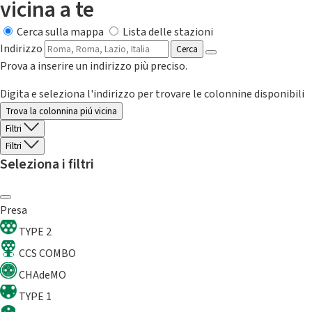
vicina a te
Cerca sulla mappa
Lista delle stazioni
Indirizzo
Cerca
Prova a inserire un indirizzo più preciso.
Digita e seleziona l'indirizzo per trovare le colonnine disponibili
Trova la colonnina piú vicina
Filtri
Filtri
Seleziona i filtri
Presa
TYPE 2
CCS COMBO
CHAdeMO
TYPE 1