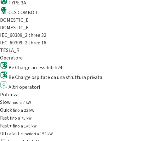
TYPE 3A
CCS COMBO 1
DOMESTIC_E
DOMESTIC_F
IEC_60309_2 three 32
IEC_60309_2 three 16
TESLA_R
Operatore
Be Charge accessibili h24
Be Charge ospitate da una struttura privata
Altri operatori
Potenza
Slow
fino a 7 kW
Quick
fino a 22 kW
Fast
fino a 75 kW
Fast+
fino a 149 kW
Ultrafast
superiori a 150 kW