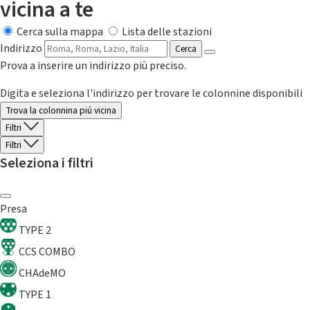
vicina a te
Cerca sulla mappa
Lista delle stazioni
Indirizzo
Cerca
Prova a inserire un indirizzo più preciso.
Digita e seleziona l'indirizzo per trovare le colonnine disponibili
Trova la colonnina piú vicina
Filtri
Filtri
Seleziona i filtri
Presa
TYPE 2
CCS COMBO
CHAdeMO
TYPE 1