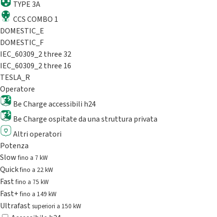
TYPE 3A
CCS COMBO 1
DOMESTIC_E
DOMESTIC_F
IEC_60309_2 three 32
IEC_60309_2 three 16
TESLA_R
Operatore
Be Charge accessibili h24
Be Charge ospitate da una struttura privata
Altri operatori
Potenza
Slow
fino a 7 kW
Quick
fino a 22 kW
Fast
fino a 75 kW
Fast+
fino a 149 kW
Ultrafast
superiori a 150 kW