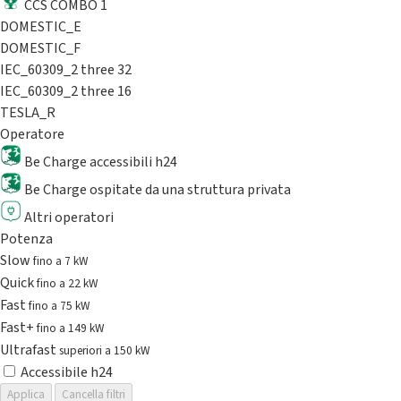
CCS COMBO 1
DOMESTIC_E
DOMESTIC_F
IEC_60309_2 three 32
IEC_60309_2 three 16
TESLA_R
Operatore
Be Charge accessibili h24
Be Charge ospitate da una struttura privata
Altri operatori
Potenza
Slow
fino a 7 kW
Quick
fino a 22 kW
Fast
fino a 75 kW
Fast+
fino a 149 kW
Ultrafast
superiori a 150 kW
Accessibile h24
Applica
Cancella filtri