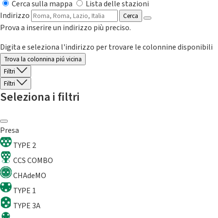
Cerca sulla mappa
Lista delle stazioni
Indirizzo
Cerca
Prova a inserire un indirizzo più preciso.
Digita e seleziona l'indirizzo per trovare le colonnine disponibili
Trova la colonnina piú vicina
Filtri
Filtri
Seleziona i filtri
Presa
TYPE 2
CCS COMBO
CHAdeMO
TYPE 1
TYPE 3A