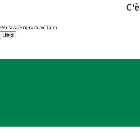
C'è
Per favore riprova piú tardi
Chiudi