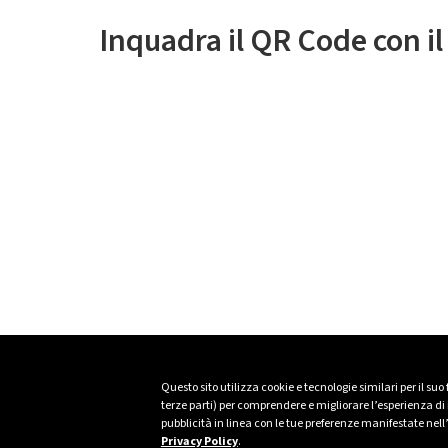
Inquadra il QR Code con i
Questo sito utilizza cookie e tecnologie similari per il suo
terze parti) per comprendere e migliorare l’esperienza di n
pubblicità in linea con le tue preferenze manifestate nell
Privacy Policy
.