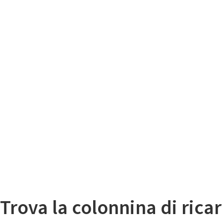
Il
Mappa colonnine di ricarica auto elettriche
Trova la colonnina di ricar