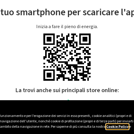
l tuo smartphone per scaricare l'
Inizia a fare il pieno di energia.
La trovi anche sui principali store online:
 funzionamento e per l’erogazione dei servizi in esso presenti, cookie analitici (propri e di
avigazione dell’utente, nonché cookie di profilazione (propri e di terze parti) per inviarti
’ambito della navigazione in rete. Per saperne di più consulta la nostra
Cookie Policy
e