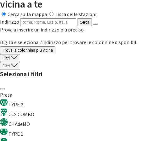
vicina a te
Cerca sulla mappa
Lista delle stazioni
Indirizzo
Cerca
Prova a inserire un indirizzo più preciso.
Digita e seleziona l'indirizzo per trovare le colonnine disponibili
Trova la colonnina piú vicina
Filtri
Filtri
Seleziona i filtri
Presa
TYPE 2
CCS COMBO
CHAdeMO
TYPE 1