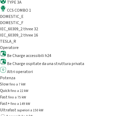
TYPE 3A
CCS COMBO 1
DOMESTIC_E
DOMESTIC_F
IEC_60309_2 three 32
IEC_60309_2 three 16
TESLA_R
Operatore
Be Charge accessibili h24
Be Charge ospitate da una struttura privata
Altri operatori
Potenza
Slow
fino a 7 kW
Quick
fino a 22 kW
Fast
fino a 75 kW
Fast+
fino a 149 kW
Ultrafast
superiori a 150 kW