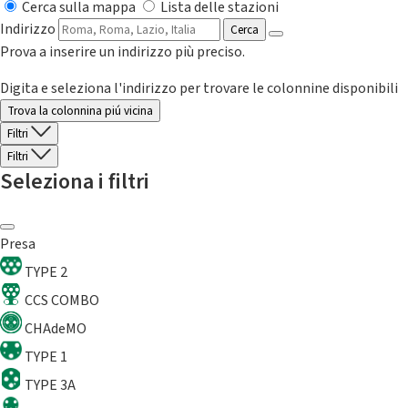
Cerca sulla mappa
Lista delle stazioni
Indirizzo
Cerca
Prova a inserire un indirizzo più preciso.
Digita e seleziona l'indirizzo per trovare le colonnine disponibili
Trova la colonnina piú vicina
Filtri
Filtri
Seleziona i filtri
Presa
TYPE 2
CCS COMBO
CHAdeMO
TYPE 1
TYPE 3A