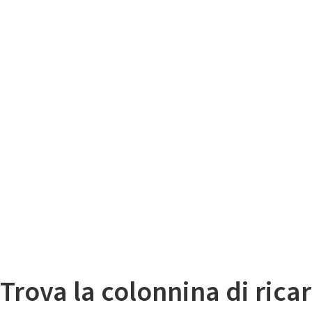
Il
Mappa colonnine di ricarica auto elettriche
Trova la colonnina di ricar