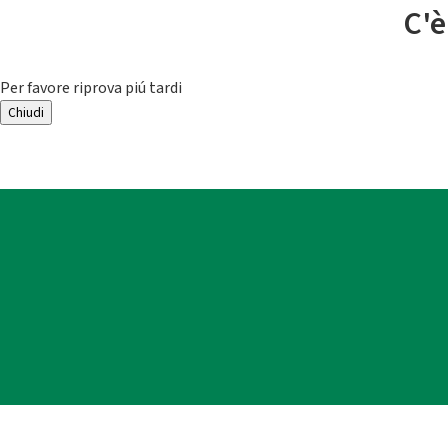
C'è
Per favore riprova piú tardi
Chiudi