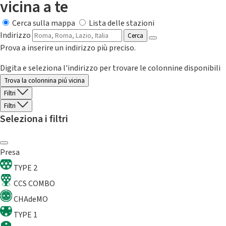
vicina a te
Cerca sulla mappa
Lista delle stazioni
Indirizzo
Cerca
Prova a inserire un indirizzo più preciso.
Digita e seleziona l'indirizzo per trovare le colonnine disponibili
Trova la colonnina piú vicina
Filtri
Filtri
Seleziona i filtri
Presa
TYPE 2
CCS COMBO
CHAdeMO
TYPE 1