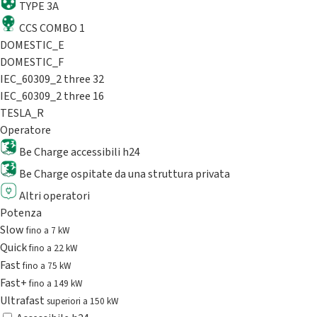
TYPE 3A
CCS COMBO 1
DOMESTIC_E
DOMESTIC_F
IEC_60309_2 three 32
IEC_60309_2 three 16
TESLA_R
Operatore
Be Charge accessibili h24
Be Charge ospitate da una struttura privata
Altri operatori
Potenza
Slow
fino a 7 kW
Quick
fino a 22 kW
Fast
fino a 75 kW
Fast+
fino a 149 kW
Ultrafast
superiori a 150 kW