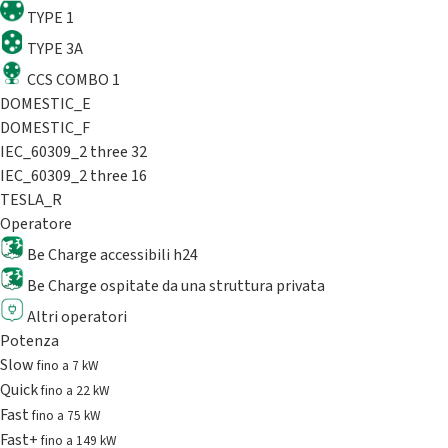
TYPE 1
TYPE 3A
CCS COMBO 1
DOMESTIC_E
DOMESTIC_F
IEC_60309_2 three 32
IEC_60309_2 three 16
TESLA_R
Operatore
Be Charge accessibili h24
Be Charge ospitate da una struttura privata
Altri operatori
Potenza
Slow
fino a 7 kW
Quick
fino a 22 kW
Fast
fino a 75 kW
Fast+
fino a 149 kW