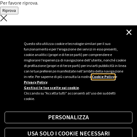
Per favore riprova.
Riprova
C'è un problema con il recupero dei
×
dati.
Questo sito utilizza cookie e tecnologie similari per il suo
funzionamento e per l’erogazione dei servizi in esso presenti,
Per favore riprova piú tardi
cookie analitici (propri e di terze parti) per comprendere e
migliorare l’esperienza di navigazione dell’utente, nonché cookie
Chiudi
di profilazione (propri e di terze parti) per inviarti pubblicità in linea
con le tue preferenze manifestate nell’ambito della navigazione
in rete. Per saperne di più consulta la nostra
Cookie Policy
e
Privacy Policy
.
Sei un’azienda o una PA?
Gestisci le tue scelte sui cookie
.
Cliccando su "Accetta tutti" acconsenti all’uso dei suddetti
cookie.
Trova la soluzione più giusta per te.
PERSONALIZZA
Richiedi una colonnina
USA SOLO I COOKIE NECESSARI