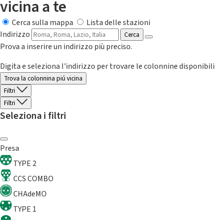
vicina a te
Cerca sulla mappa
Lista delle stazioni
Indirizzo
Cerca
Prova a inserire un indirizzo più preciso.
Digita e seleziona l'indirizzo per trovare le colonnine disponibili
Trova la colonnina piú vicina
Filtri
Filtri
Seleziona i filtri
Presa
TYPE 2
CCS COMBO
CHAdeMO
TYPE 1