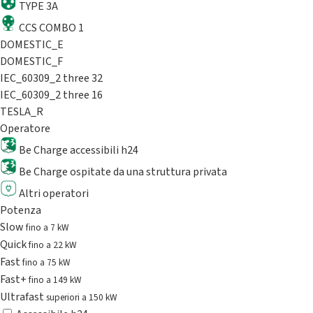
TYPE 3A
CCS COMBO 1
DOMESTIC_E
DOMESTIC_F
IEC_60309_2 three 32
IEC_60309_2 three 16
TESLA_R
Operatore
Be Charge accessibili h24
Be Charge ospitate da una struttura privata
Altri operatori
Potenza
Slow
fino a 7 kW
Quick
fino a 22 kW
Fast
fino a 75 kW
Fast+
fino a 149 kW
Ultrafast
superiori a 150 kW