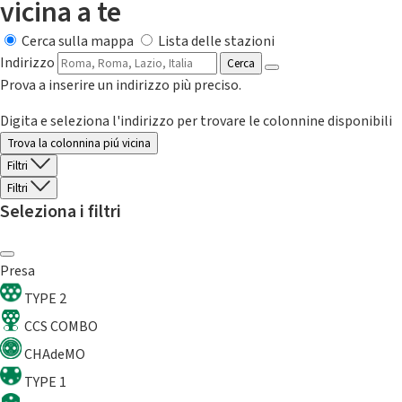
vicina a te
Cerca sulla mappa
Lista delle stazioni
Indirizzo
Cerca
Prova a inserire un indirizzo più preciso.
Digita e seleziona l'indirizzo per trovare le colonnine disponibili
Trova la colonnina piú vicina
Filtri
Filtri
Seleziona i filtri
Presa
TYPE 2
CCS COMBO
CHAdeMO
TYPE 1