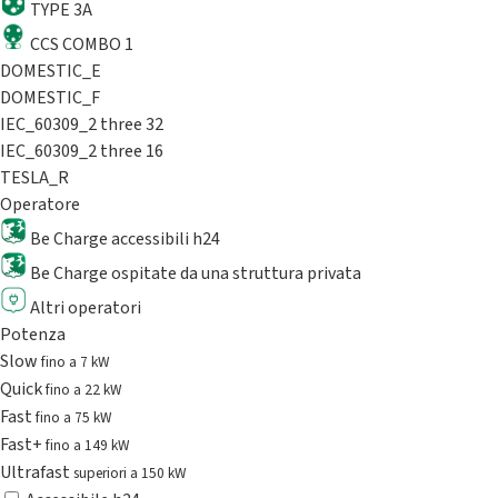
TYPE 3A
CCS COMBO 1
DOMESTIC_E
DOMESTIC_F
IEC_60309_2 three 32
IEC_60309_2 three 16
TESLA_R
Operatore
Be Charge accessibili h24
Be Charge ospitate da una struttura privata
Altri operatori
Potenza
Slow
fino a 7 kW
Quick
fino a 22 kW
Fast
fino a 75 kW
Fast+
fino a 149 kW
Ultrafast
superiori a 150 kW