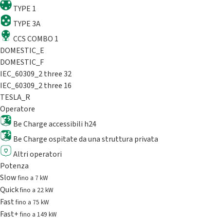
TYPE 1
TYPE 3A
CCS COMBO 1
DOMESTIC_E
DOMESTIC_F
IEC_60309_2 three 32
IEC_60309_2 three 16
TESLA_R
Operatore
Be Charge accessibili h24
Be Charge ospitate da una struttura privata
Altri operatori
Potenza
Slow
fino a 7 kW
Quick
fino a 22 kW
Fast
fino a 75 kW
Fast+
fino a 149 kW