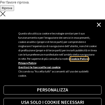
Per favore riprova.
Riprova
C'è un problema con il recupero dei
×
dati.
Questo sito utilizza cookie e tecnologie similari per il suo
funzionamento e per l’erogazione dei servizi in esso presenti,
Per favore riprova piú tardi
cookie analitici (propri e di terze parti) per comprendere e
migliorare l’esperienza di navigazione dell’utente, nonché cookie
Chiudi
di profilazione (propri e di terze parti) per inviarti pubblicità in linea
con le tue preferenze manifestate nell’ambito della navigazione
in rete. Per saperne di più consulta la nostra
Cookie Policy
e
Privacy Policy
.
Sei un’azienda o una PA?
Gestisci le tue scelte sui cookie
.
Cliccando su "Accetta tutti" acconsenti all’uso dei suddetti
cookie.
Trova la soluzione più giusta per te.
PERSONALIZZA
Richiedi una colonnina
USA SOLO I COOKIE NECESSARI