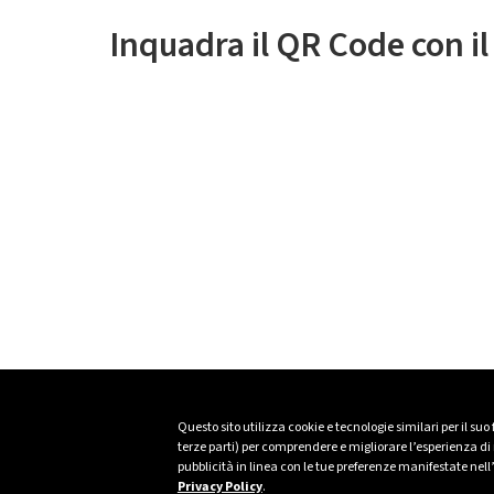
Inquadra il QR Code con i
Questo sito utilizza cookie e tecnologie similari per il suo
terze parti) per comprendere e migliorare l’esperienza di n
pubblicità in linea con le tue preferenze manifestate nell
Privacy Policy
.