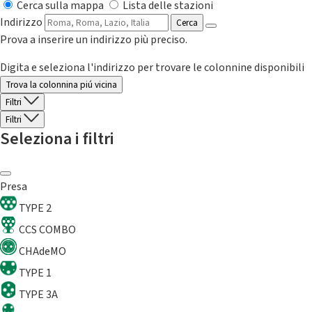
Cerca sulla mappa
Lista delle stazioni
Indirizzo
Cerca
Prova a inserire un indirizzo più preciso.
Digita e seleziona l'indirizzo per trovare le colonnine disponibili
Trova la colonnina piú vicina
Filtri
Filtri
Seleziona i filtri
Presa
TYPE 2
CCS COMBO
CHAdeMO
TYPE 1
TYPE 3A