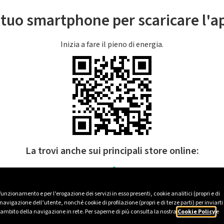
l tuo smartphone per scaricare l'
Inizia a fare il pieno di energia.
La trovi anche sui principali store online:
 funzionamento e per l’erogazione dei servizi in esso presenti, cookie analitici (propri e di
avigazione dell’utente, nonché cookie di profilazione (propri e di terze parti) per inviarti
’ambito della navigazione in rete. Per saperne di più consulta la nostra
Cookie Policy
e