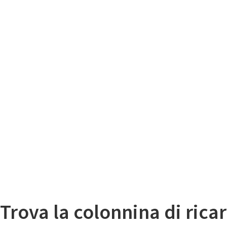
Il
Mappa colonnine di ricarica auto elettriche
Trova la colonnina di ricar