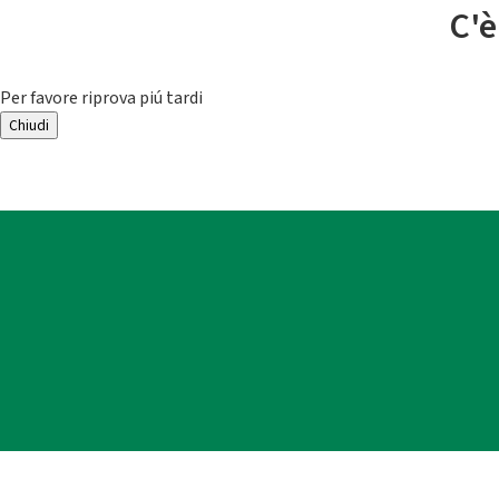
C'è
Per favore riprova piú tardi
Chiudi