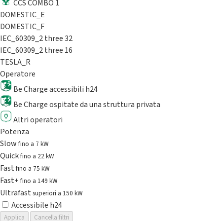
CCS COMBO 1
DOMESTIC_E
DOMESTIC_F
IEC_60309_2 three 32
IEC_60309_2 three 16
TESLA_R
Operatore
Be Charge accessibili h24
Be Charge ospitate da una struttura privata
Altri operatori
Potenza
Slow
fino a 7 kW
Quick
fino a 22 kW
Fast
fino a 75 kW
Fast+
fino a 149 kW
Ultrafast
superiori a 150 kW
Accessibile h24
Applica
Cancella filtri