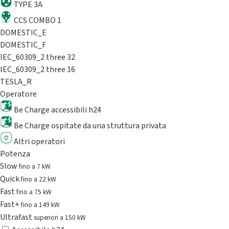
TYPE 3A
CCS COMBO 1
DOMESTIC_E
DOMESTIC_F
IEC_60309_2 three 32
IEC_60309_2 three 16
TESLA_R
Operatore
Be Charge accessibili h24
Be Charge ospitate da una struttura privata
Altri operatori
Potenza
Slow
fino a 7 kW
Quick
fino a 22 kW
Fast
fino a 75 kW
Fast+
fino a 149 kW
Ultrafast
superiori a 150 kW