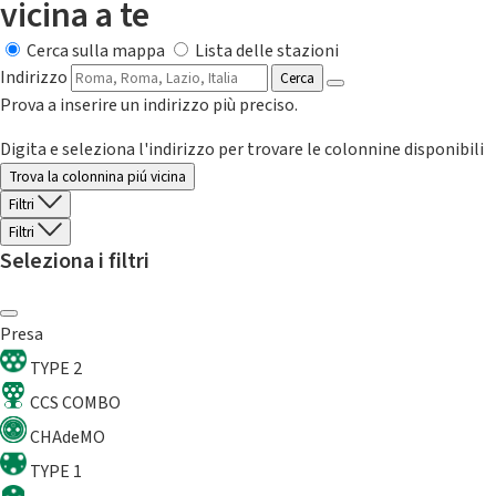
vicina a te
Cerca sulla mappa
Lista delle stazioni
Indirizzo
Cerca
Prova a inserire un indirizzo più preciso.
Digita e seleziona l'indirizzo per trovare le colonnine disponibili
Trova la colonnina piú vicina
Filtri
Filtri
Seleziona i filtri
Presa
TYPE 2
CCS COMBO
CHAdeMO
TYPE 1