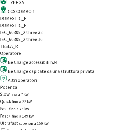
TYPE 3A
CCS COMBO 1
DOMESTIC_E
DOMESTIC_F
IEC_60309_2 three 32
IEC_60309_2 three 16
TESLA_R
Operatore
Be Charge accessibili h24
Be Charge ospitate da una struttura privata
Altri operatori
Potenza
Slow
fino a 7 kW
Quick
fino a 22 kW
Fast
fino a 75 kW
Fast+
fino a 149 kW
Ultrafast
superiori a 150 kW