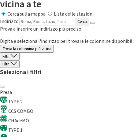
vicina a te
Cerca sulla mappa
Lista delle stazioni
Indirizzo
Cerca
Prova a inserire un indirizzo più preciso.
Digita e seleziona l'indirizzo per trovare le colonnine disponibili
Trova la colonnina piú vicina
Filtri
Filtri
Seleziona i filtri
Presa
TYPE 2
CCS COMBO
CHAdeMO
TYPE 1