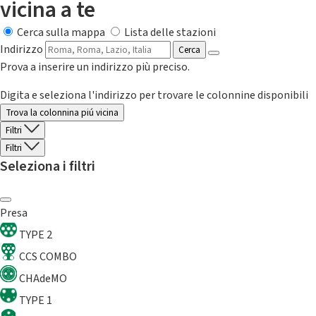
vicina a te
Cerca sulla mappa
Lista delle stazioni
Indirizzo
Cerca
Prova a inserire un indirizzo più preciso.
Digita e seleziona l'indirizzo per trovare le colonnine disponibili
Trova la colonnina piú vicina
Filtri
Filtri
Seleziona i filtri
Presa
TYPE 2
CCS COMBO
CHAdeMO
TYPE 1