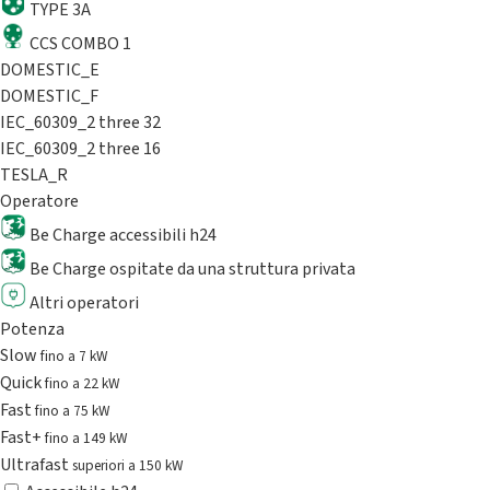
TYPE 3A
CCS COMBO 1
DOMESTIC_E
DOMESTIC_F
IEC_60309_2 three 32
IEC_60309_2 three 16
TESLA_R
Operatore
Be Charge accessibili h24
Be Charge ospitate da una struttura privata
Altri operatori
Potenza
Slow
fino a 7 kW
Quick
fino a 22 kW
Fast
fino a 75 kW
Fast+
fino a 149 kW
Ultrafast
superiori a 150 kW