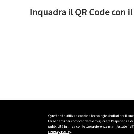
Inquadra il QR Code con i
Questo sito utilizza cookie e tecnologie similari per il suo
terze parti) per comprendere e migliorare l’esperienza di n
pubblicità in linea con le tue preferenze manifestate nell
Privacy Policy
.