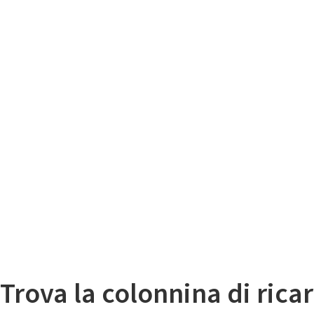
Il
Mappa colonnine di ricarica auto elettriche
Trova la colonnina di ricar