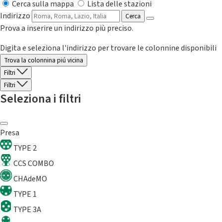
Cerca sulla mappa
Lista delle stazioni
Indirizzo
Cerca
Prova a inserire un indirizzo più preciso.
Digita e seleziona l'indirizzo per trovare le colonnine disponibili
Trova la colonnina piú vicina
Filtri
Filtri
Seleziona i filtri
Presa
TYPE 2
CCS COMBO
CHAdeMO
TYPE 1
TYPE 3A