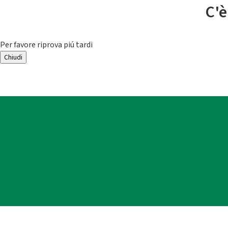
C'è
Per favore riprova piú tardi
Chiudi