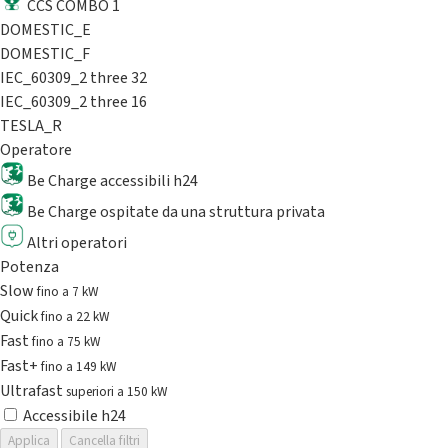
CCS COMBO 1
DOMESTIC_E
DOMESTIC_F
IEC_60309_2 three 32
IEC_60309_2 three 16
TESLA_R
Operatore
Be Charge accessibili h24
Be Charge ospitate da una struttura privata
Altri operatori
Potenza
Slow
fino a 7 kW
Quick
fino a 22 kW
Fast
fino a 75 kW
Fast+
fino a 149 kW
Ultrafast
superiori a 150 kW
Accessibile h24
Applica
Cancella filtri