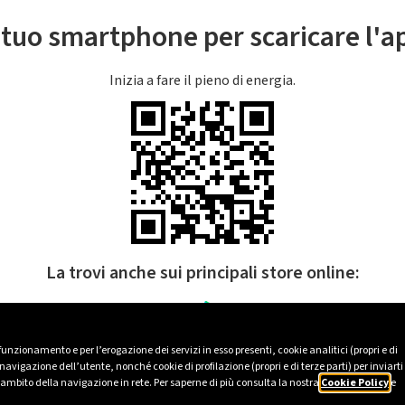
l tuo smartphone per scaricare l'
Inizia a fare il pieno di energia.
La trovi anche sui principali store online:
 funzionamento e per l’erogazione dei servizi in esso presenti, cookie analitici (propri e di
avigazione dell’utente, nonché cookie di profilazione (propri e di terze parti) per inviarti
’ambito della navigazione in rete. Per saperne di più consulta la nostra
Cookie Policy
e