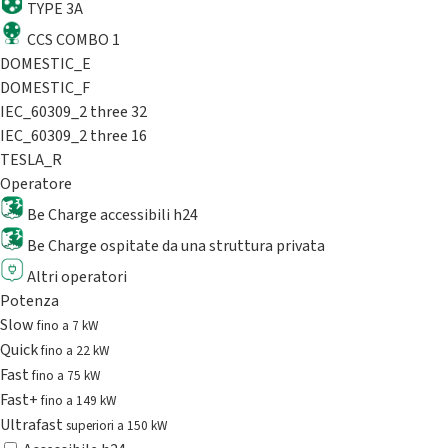
TYPE 3A
CCS COMBO 1
DOMESTIC_E
DOMESTIC_F
IEC_60309_2 three 32
IEC_60309_2 three 16
TESLA_R
Operatore
Be Charge accessibili h24
Be Charge ospitate da una struttura privata
Altri operatori
Potenza
Slow
fino a 7 kW
Quick
fino a 22 kW
Fast
fino a 75 kW
Fast+
fino a 149 kW
Ultrafast
superiori a 150 kW