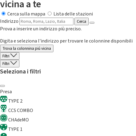
vicina a te
Cerca sulla mappa
Lista delle stazioni
Indirizzo
Cerca
Prova a inserire un indirizzo più preciso.
Digita e seleziona l'indirizzo per trovare le colonnine disponibili
Trova la colonnina piú vicina
Filtri
Filtri
Seleziona i filtri
Presa
TYPE 2
CCS COMBO
CHAdeMO
TYPE 1