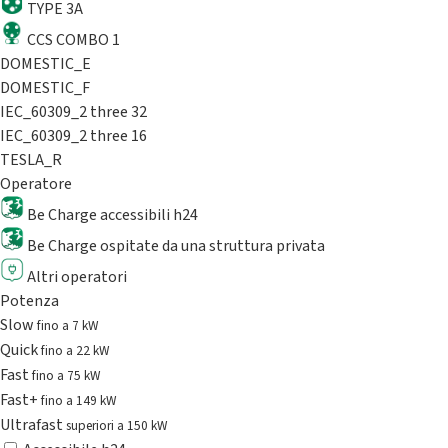
TYPE 3A
CCS COMBO 1
DOMESTIC_E
DOMESTIC_F
IEC_60309_2 three 32
IEC_60309_2 three 16
TESLA_R
Operatore
Be Charge accessibili h24
Be Charge ospitate da una struttura privata
Altri operatori
Potenza
Slow
fino a 7 kW
Quick
fino a 22 kW
Fast
fino a 75 kW
Fast+
fino a 149 kW
Ultrafast
superiori a 150 kW