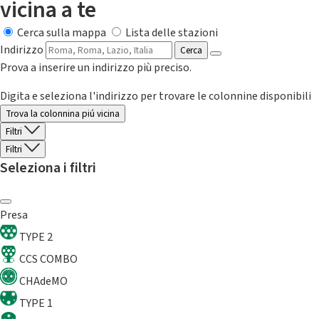
vicina a te
Cerca sulla mappa
Lista delle stazioni
Indirizzo
Cerca
Prova a inserire un indirizzo più preciso.
Digita e seleziona l'indirizzo per trovare le colonnine disponibili
Trova la colonnina piú vicina
Filtri
Filtri
Seleziona i filtri
Presa
TYPE 2
CCS COMBO
CHAdeMO
TYPE 1