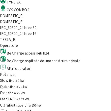
TYPE 3A
CCS COMBO 1
DOMESTIC_E
DOMESTIC_F
IEC_60309_2 three 32
IEC_60309_2 three 16
TESLA_R
Operatore
Be Charge accessibili h24
Be Charge ospitate da una struttura privata
Altri operatori
Potenza
Slow
fino a 7 kW
Quick
fino a 22 kW
Fast
fino a 75 kW
Fast+
fino a 149 kW
Ultrafast
superiori a 150 kW