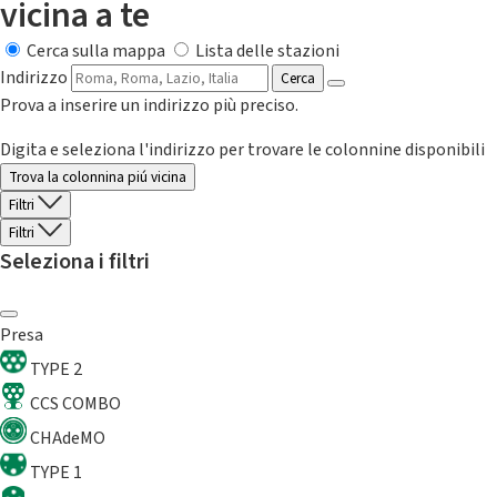
vicina a te
Cerca sulla mappa
Lista delle stazioni
Indirizzo
Cerca
Prova a inserire un indirizzo più preciso.
Digita e seleziona l'indirizzo per trovare le colonnine disponibili
Trova la colonnina piú vicina
Filtri
Filtri
Seleziona i filtri
Presa
TYPE 2
CCS COMBO
CHAdeMO
TYPE 1