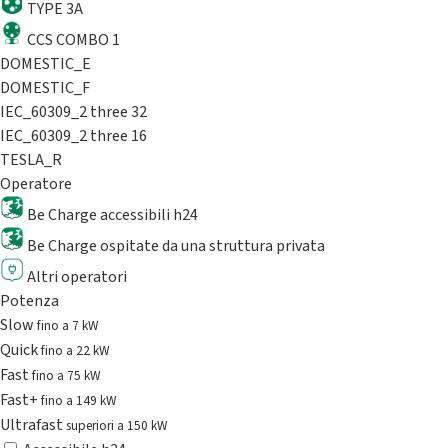
TYPE 3A
CCS COMBO 1
DOMESTIC_E
DOMESTIC_F
IEC_60309_2 three 32
IEC_60309_2 three 16
TESLA_R
Operatore
Be Charge accessibili h24
Be Charge ospitate da una struttura privata
Altri operatori
Potenza
Slow
fino a 7 kW
Quick
fino a 22 kW
Fast
fino a 75 kW
Fast+
fino a 149 kW
Ultrafast
superiori a 150 kW