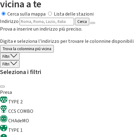
vicina a te
Cerca sulla mappa
Lista delle stazioni
Indirizzo
Cerca
Prova a inserire un indirizzo più preciso.
Digita e seleziona l'indirizzo per trovare le colonnine disponibili
Trova la colonnina piú vicina
Filtri
Filtri
Seleziona i filtri
Presa
TYPE 2
CCS COMBO
CHAdeMO
TYPE 1