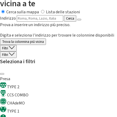
vicina a te
Cerca sulla mappa
Lista delle stazioni
Indirizzo
Cerca
Prova a inserire un indirizzo più preciso.
Digita e seleziona l'indirizzo per trovare le colonnine disponibili
Trova la colonnina piú vicina
Filtri
Filtri
Seleziona i filtri
Presa
TYPE 2
CCS COMBO
CHAdeMO
TYPE 1