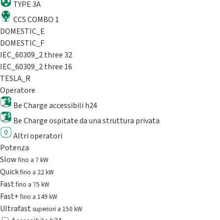
TYPE 3A
CCS COMBO 1
DOMESTIC_E
DOMESTIC_F
IEC_60309_2 three 32
IEC_60309_2 three 16
TESLA_R
Operatore
Be Charge accessibili h24
Be Charge ospitate da una struttura privata
Altri operatori
Potenza
Slow
fino a 7 kW
Quick
fino a 22 kW
Fast
fino a 75 kW
Fast+
fino a 149 kW
Ultrafast
superiori a 150 kW