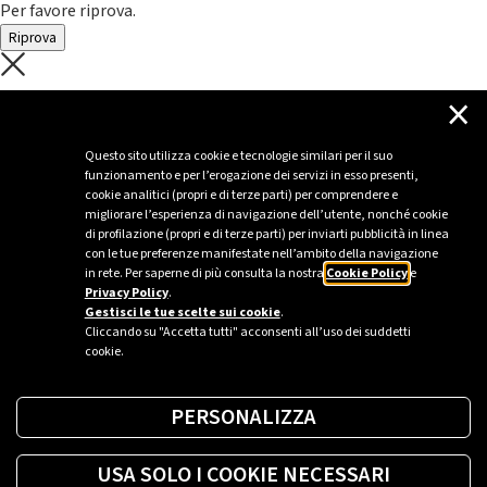
Per favore riprova.
Riprova
C'è un problema con il recupero dei
×
dati.
Questo sito utilizza cookie e tecnologie similari per il suo
funzionamento e per l’erogazione dei servizi in esso presenti,
Per favore riprova piú tardi
cookie analitici (propri e di terze parti) per comprendere e
migliorare l’esperienza di navigazione dell’utente, nonché cookie
Chiudi
di profilazione (propri e di terze parti) per inviarti pubblicità in linea
con le tue preferenze manifestate nell’ambito della navigazione
in rete. Per saperne di più consulta la nostra
Cookie Policy
e
Privacy Policy
.
Sei un’azienda o una PA?
Gestisci le tue scelte sui cookie
.
Cliccando su "Accetta tutti" acconsenti all’uso dei suddetti
cookie.
Trova la soluzione più giusta per te.
PERSONALIZZA
Richiedi una colonnina
USA SOLO I COOKIE NECESSARI