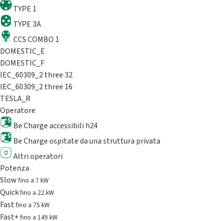
TYPE 1
TYPE 3A
CCS COMBO 1
DOMESTIC_E
DOMESTIC_F
IEC_60309_2 three 32
IEC_60309_2 three 16
TESLA_R
Operatore
Be Charge accessibili h24
Be Charge ospitate da una struttura privata
Altri operatori
Potenza
Slow
fino a 7 kW
Quick
fino a 22 kW
Fast
fino a 75 kW
Fast+
fino a 149 kW