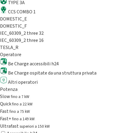
TYPE 3A
CCS COMBO 1
DOMESTIC_E
DOMESTIC_F
IEC_60309_2 three 32
IEC_60309_2 three 16
TESLA_R
Operatore
Be Charge accessibili h24
Be Charge ospitate da una struttura privata
Altri operatori
Potenza
Slow
fino a 7 kW
Quick
fino a 22 kW
Fast
fino a 75 kW
Fast+
fino a 149 kW
Ultrafast
superiori a 150 kW