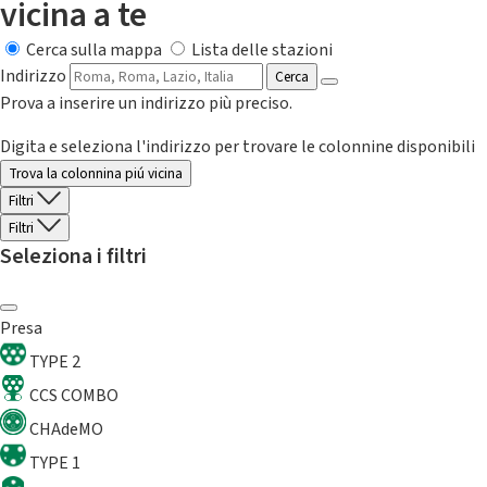
vicina a te
Cerca sulla mappa
Lista delle stazioni
Indirizzo
Cerca
Prova a inserire un indirizzo più preciso.
Digita e seleziona l'indirizzo per trovare le colonnine disponibili
Trova la colonnina piú vicina
Filtri
Filtri
Seleziona i filtri
Presa
TYPE 2
CCS COMBO
CHAdeMO
TYPE 1