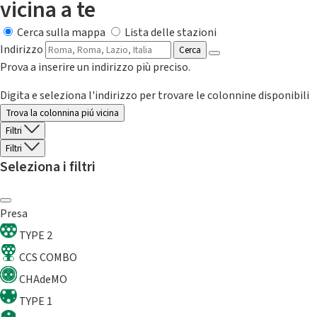
vicina a te
Cerca sulla mappa
Lista delle stazioni
Indirizzo
Cerca
Prova a inserire un indirizzo più preciso.
Digita e seleziona l'indirizzo per trovare le colonnine disponibili
Trova la colonnina piú vicina
Filtri
Filtri
Seleziona i filtri
Presa
TYPE 2
CCS COMBO
CHAdeMO
TYPE 1