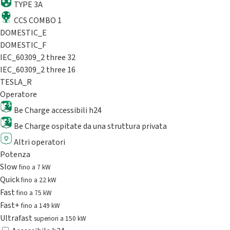
TYPE 3A
CCS COMBO 1
DOMESTIC_E
DOMESTIC_F
IEC_60309_2 three 32
IEC_60309_2 three 16
TESLA_R
Operatore
Be Charge accessibili h24
Be Charge ospitate da una struttura privata
Altri operatori
Potenza
Slow
fino a 7 kW
Quick
fino a 22 kW
Fast
fino a 75 kW
Fast+
fino a 149 kW
Ultrafast
superiori a 150 kW