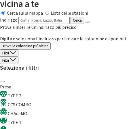
vicina a te
Cerca sulla mappa
Lista delle stazioni
Indirizzo
Cerca
Prova a inserire un indirizzo più preciso.
Digita e seleziona l'indirizzo per trovare le colonnine disponibili
Trova la colonnina piú vicina
Filtri
Filtri
Seleziona i filtri
Presa
TYPE 2
CCS COMBO
CHAdeMO
TYPE 1