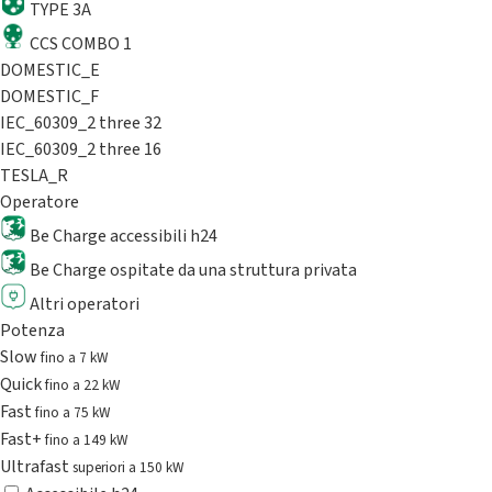
TYPE 3A
CCS COMBO 1
DOMESTIC_E
DOMESTIC_F
IEC_60309_2 three 32
IEC_60309_2 three 16
TESLA_R
Operatore
Be Charge accessibili h24
Be Charge ospitate da una struttura privata
Altri operatori
Potenza
Slow
fino a 7 kW
Quick
fino a 22 kW
Fast
fino a 75 kW
Fast+
fino a 149 kW
Ultrafast
superiori a 150 kW