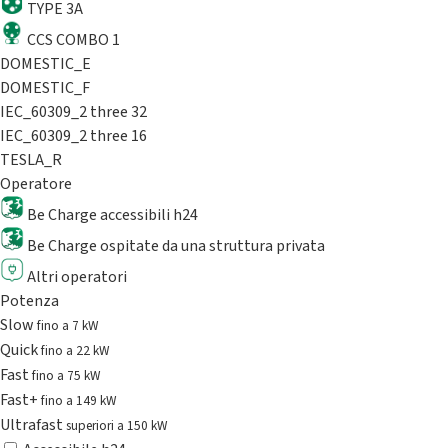
TYPE 3A
CCS COMBO 1
DOMESTIC_E
DOMESTIC_F
IEC_60309_2 three 32
IEC_60309_2 three 16
TESLA_R
Operatore
Be Charge accessibili h24
Be Charge ospitate da una struttura privata
Altri operatori
Potenza
Slow
fino a 7 kW
Quick
fino a 22 kW
Fast
fino a 75 kW
Fast+
fino a 149 kW
Ultrafast
superiori a 150 kW