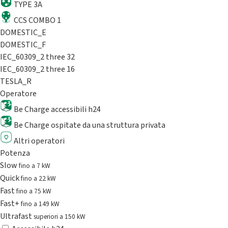
TYPE 3A
CCS COMBO 1
DOMESTIC_E
DOMESTIC_F
IEC_60309_2 three 32
IEC_60309_2 three 16
TESLA_R
Operatore
Be Charge accessibili h24
Be Charge ospitate da una struttura privata
Altri operatori
Potenza
Slow
fino a 7 kW
Quick
fino a 22 kW
Fast
fino a 75 kW
Fast+
fino a 149 kW
Ultrafast
superiori a 150 kW