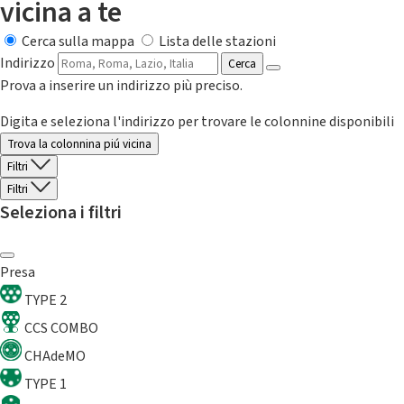
vicina a te
Cerca sulla mappa
Lista delle stazioni
Indirizzo
Cerca
Prova a inserire un indirizzo più preciso.
Digita e seleziona l'indirizzo per trovare le colonnine disponibili
Trova la colonnina piú vicina
Filtri
Filtri
Seleziona i filtri
Presa
TYPE 2
CCS COMBO
CHAdeMO
TYPE 1