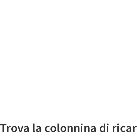
Il
Mappa colonnine di ricarica auto elettriche
Trova la colonnina di ricar