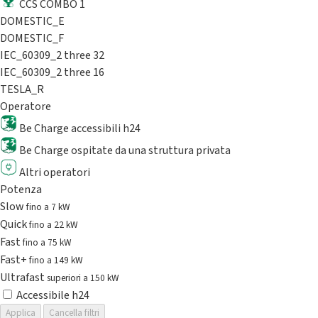
CCS COMBO 1
DOMESTIC_E
DOMESTIC_F
IEC_60309_2 three 32
IEC_60309_2 three 16
TESLA_R
Operatore
Be Charge accessibili h24
Be Charge ospitate da una struttura privata
Altri operatori
Potenza
Slow
fino a 7 kW
Quick
fino a 22 kW
Fast
fino a 75 kW
Fast+
fino a 149 kW
Ultrafast
superiori a 150 kW
Accessibile h24
Applica
Cancella filtri