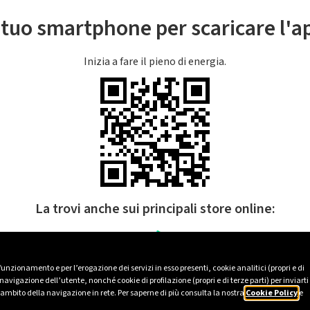
l tuo smartphone per scaricare l'
Inizia a fare il pieno di energia.
La trovi anche sui principali store online:
 funzionamento e per l’erogazione dei servizi in esso presenti, cookie analitici (propri e di
avigazione dell’utente, nonché cookie di profilazione (propri e di terze parti) per inviarti
’ambito della navigazione in rete. Per saperne di più consulta la nostra
Cookie Policy
e