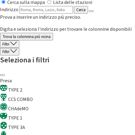
Cerca sulla mappa
Lista delle stazioni
Indirizzo
Cerca
Prova a inserire un indirizzo più preciso.
Digita e seleziona l'indirizzo per trovare le colonnine disponibili
Trova la colonnina piú vicina
Filtri
Filtri
Seleziona i filtri
Presa
TYPE 2
CCS COMBO
CHAdeMO
TYPE 1
TYPE 3A