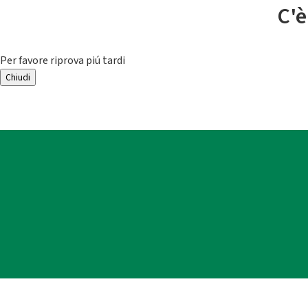
C'è
Per favore riprova piú tardi
Chiudi