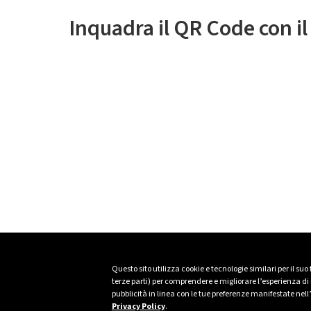
Inquadra il QR Code con i
Questo sito utilizza cookie e tecnologie similari per il suo
terze parti) per comprendere e migliorare l’esperienza di n
pubblicità in linea con le tue preferenze manifestate nell
Privacy Policy
.