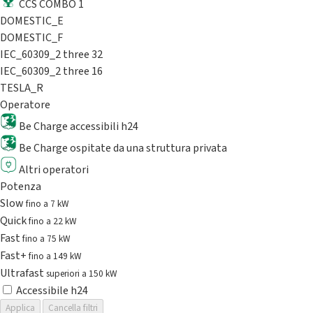
CCS COMBO 1
DOMESTIC_E
DOMESTIC_F
IEC_60309_2 three 32
IEC_60309_2 three 16
TESLA_R
Operatore
Be Charge accessibili h24
Be Charge ospitate da una struttura privata
Altri operatori
Potenza
Slow
fino a 7 kW
Quick
fino a 22 kW
Fast
fino a 75 kW
Fast+
fino a 149 kW
Ultrafast
superiori a 150 kW
Accessibile h24
Applica
Cancella filtri