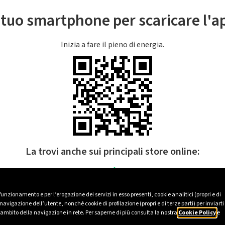
l tuo smartphone per scaricare l'
Inizia a fare il pieno di energia.
La trovi anche sui principali store online:
 funzionamento e per l’erogazione dei servizi in esso presenti, cookie analitici (propri e di
avigazione dell’utente, nonché cookie di profilazione (propri e di terze parti) per inviarti
’ambito della navigazione in rete. Per saperne di più consulta la nostra
Cookie Policy
e