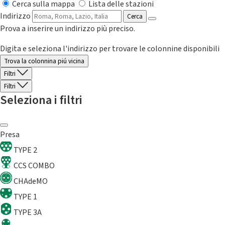
Cerca sulla mappa
Lista delle stazioni
Indirizzo
Cerca
Prova a inserire un indirizzo più preciso.
Digita e seleziona l'indirizzo per trovare le colonnine disponibili
Trova la colonnina piú vicina
Filtri
Filtri
Seleziona i filtri
Presa
TYPE 2
CCS COMBO
CHAdeMO
TYPE 1
TYPE 3A