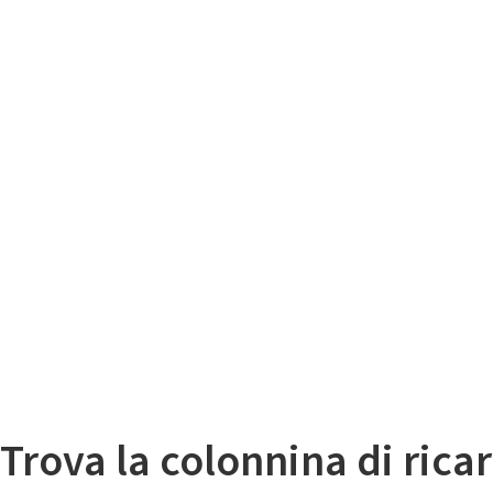
Il
Mappa colonnine di ricarica auto elettriche
Trova la colonnina di ricar