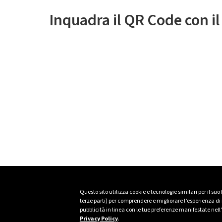
Inquadra il QR Code con i
Questo sito utilizza cookie e tecnologie similari per il suo
terze parti) per comprendere e migliorare l’esperienza di n
pubblicità in linea con le tue preferenze manifestate nell
Privacy Policy
.