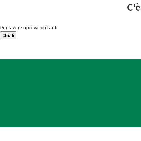
C'è
Per favore riprova piú tardi
Chiudi