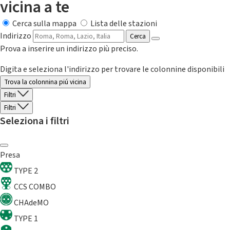
vicina a te
Cerca sulla mappa
Lista delle stazioni
Indirizzo
Cerca
Prova a inserire un indirizzo più preciso.
Digita e seleziona l'indirizzo per trovare le colonnine disponibili
Trova la colonnina piú vicina
Filtri
Filtri
Seleziona i filtri
Presa
TYPE 2
CCS COMBO
CHAdeMO
TYPE 1