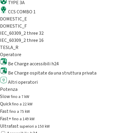
TYPE 3A
CCS COMBO 1
DOMESTIC_E
DOMESTIC_F
IEC_60309_2 three 32
IEC_60309_2 three 16
TESLA_R
Operatore
Be Charge accessibili h24
Be Charge ospitate da una struttura privata
Altri operatori
Potenza
Slow
fino a 7 kW
Quick
fino a 22 kW
Fast
fino a 75 kW
Fast+
fino a 149 kW
Ultrafast
superiori a 150 kW