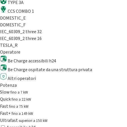
TYPE 3A
CCS COMBO 1
DOMESTIC_E
DOMESTIC_F
IEC_60309_2 three 32
IEC_60309_2 three 16
TESLA_R
Operatore
Be Charge accessibili h24
Be Charge ospitate da una struttura privata
Altri operatori
Potenza
Slow
fino a 7 kW
Quick
fino a 22 kW
Fast
fino a 75 kW
Fast+
fino a 149 kW
Ultrafast
superiori a 150 kW