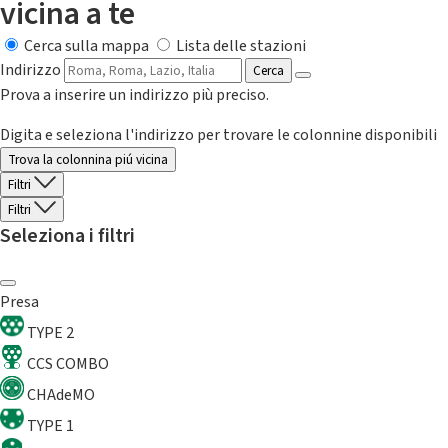
vicina a te
Cerca sulla mappa
Lista delle stazioni
Indirizzo
Cerca
Prova a inserire un indirizzo più preciso.
Digita e seleziona l'indirizzo per trovare le colonnine disponibili
Trova la colonnina piú vicina
Filtri
Filtri
Seleziona i filtri
Presa
TYPE 2
CCS COMBO
CHAdeMO
TYPE 1