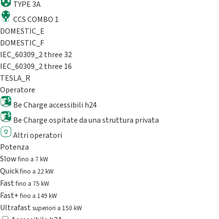
TYPE 3A
CCS COMBO 1
DOMESTIC_E
DOMESTIC_F
IEC_60309_2 three 32
IEC_60309_2 three 16
TESLA_R
Operatore
Be Charge accessibili h24
Be Charge ospitate da una struttura privata
Altri operatori
Potenza
Slow
fino a 7 kW
Quick
fino a 22 kW
Fast
fino a 75 kW
Fast+
fino a 149 kW
Ultrafast
superiori a 150 kW