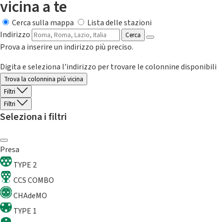
vicina a te
Cerca sulla mappa
Lista delle stazioni
Indirizzo
Cerca
Prova a inserire un indirizzo più preciso.
Digita e seleziona l'indirizzo per trovare le colonnine disponibili
Trova la colonnina piú vicina
Filtri
Filtri
Seleziona i filtri
Presa
TYPE 2
CCS COMBO
CHAdeMO
TYPE 1