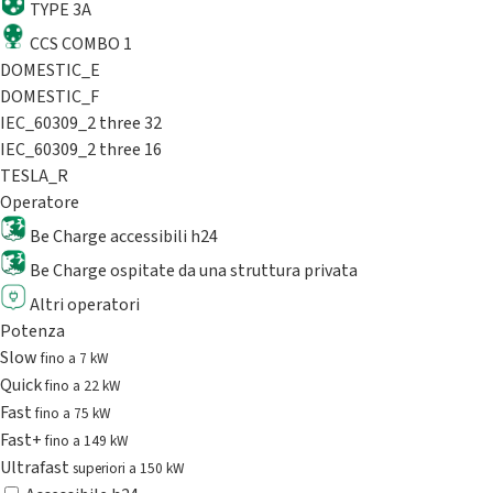
TYPE 3A
CCS COMBO 1
DOMESTIC_E
DOMESTIC_F
IEC_60309_2 three 32
IEC_60309_2 three 16
TESLA_R
Operatore
Be Charge accessibili h24
Be Charge ospitate da una struttura privata
Altri operatori
Potenza
Slow
fino a 7 kW
Quick
fino a 22 kW
Fast
fino a 75 kW
Fast+
fino a 149 kW
Ultrafast
superiori a 150 kW