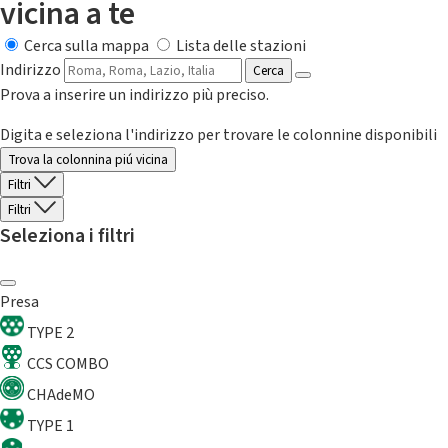
vicina a te
Cerca sulla mappa
Lista delle stazioni
Indirizzo
Cerca
Prova a inserire un indirizzo più preciso.
Digita e seleziona l'indirizzo per trovare le colonnine disponibili
Trova la colonnina piú vicina
Filtri
Filtri
Seleziona i filtri
Presa
TYPE 2
CCS COMBO
CHAdeMO
TYPE 1