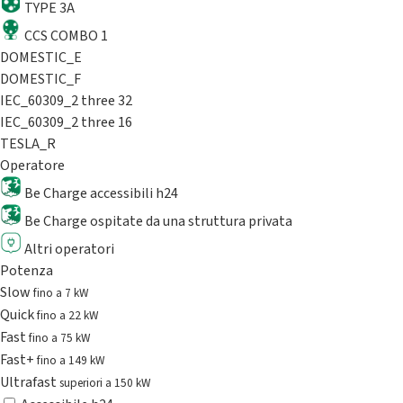
TYPE 3A
CCS COMBO 1
DOMESTIC_E
DOMESTIC_F
IEC_60309_2 three 32
IEC_60309_2 three 16
TESLA_R
Operatore
Be Charge accessibili h24
Be Charge ospitate da una struttura privata
Altri operatori
Potenza
Slow
fino a 7 kW
Quick
fino a 22 kW
Fast
fino a 75 kW
Fast+
fino a 149 kW
Ultrafast
superiori a 150 kW