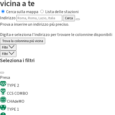
vicina a te
Cerca sulla mappa
Lista delle stazioni
Indirizzo
Cerca
Prova a inserire un indirizzo più preciso.
Digita e seleziona l'indirizzo per trovare le colonnine disponibili
Trova la colonnina piú vicina
Filtri
Filtri
Seleziona i filtri
Presa
TYPE 2
CCS COMBO
CHAdeMO
TYPE 1