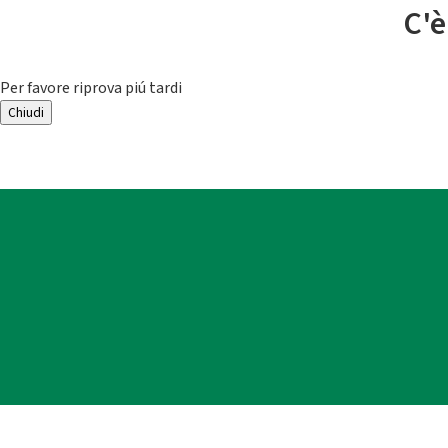
C'è
Per favore riprova piú tardi
Chiudi