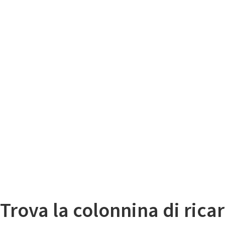
Il
Mappa colonnine di ricarica auto elettriche
Trova la colonnina di ricar