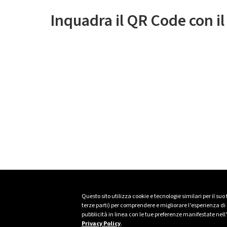
Inquadra il QR Code con i
Questo sito utilizza cookie e tecnologie similari per il suo
terze parti) per comprendere e migliorare l’esperienza di n
pubblicità in linea con le tue preferenze manifestate nell
Privacy Policy
.