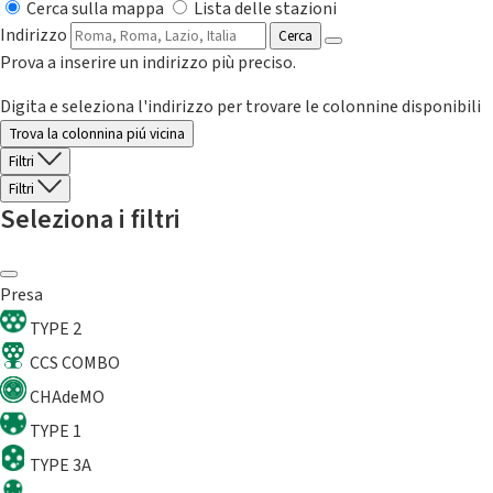
Cerca sulla mappa
Lista delle stazioni
Indirizzo
Cerca
Prova a inserire un indirizzo più preciso.
Digita e seleziona l'indirizzo per trovare le colonnine disponibili
Trova la colonnina piú vicina
Filtri
Filtri
Seleziona i filtri
Presa
TYPE 2
CCS COMBO
CHAdeMO
TYPE 1
TYPE 3A