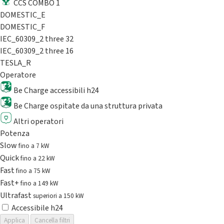
CCS COMBO 1
DOMESTIC_E
DOMESTIC_F
IEC_60309_2 three 32
IEC_60309_2 three 16
TESLA_R
Operatore
Be Charge accessibili h24
Be Charge ospitate da una struttura privata
Altri operatori
Potenza
Slow
fino a 7 kW
Quick
fino a 22 kW
Fast
fino a 75 kW
Fast+
fino a 149 kW
Ultrafast
superiori a 150 kW
Accessibile h24
Applica
Cancella filtri