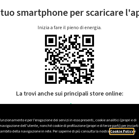
l tuo smartphone per scaricare l'
Inizia a fare il pieno di energia.
La trovi anche sui principali store online:
 funzionamento e per l’erogazione dei servizi in esso presenti, cookie analitici (propri e di
avigazione dell’utente, nonché cookie di profilazione (propri e di terze parti) per inviarti
’ambito della navigazione in rete. Per saperne di più consulta la nostra
Cookie Policy
e