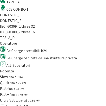
TYPE 3A
CCS COMBO 1
DOMESTIC_E
DOMESTIC_F
IEC_60309_2 three 32
IEC_60309_2 three 16
TESLA_R
Operatore
Be Charge accessibili h24
Be Charge ospitate da una struttura privata
Altri operatori
Potenza
Slow
fino a 7 kW
Quick
fino a 22 kW
Fast
fino a 75 kW
Fast+
fino a 149 kW
Ultrafast
superiori a 150 kW