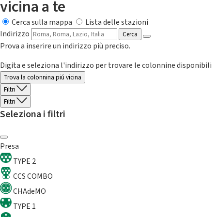
vicina a te
Cerca sulla mappa
Lista delle stazioni
Indirizzo
Cerca
Prova a inserire un indirizzo più preciso.
Digita e seleziona l'indirizzo per trovare le colonnine disponibili
Trova la colonnina piú vicina
Filtri
Filtri
Seleziona i filtri
Presa
TYPE 2
CCS COMBO
CHAdeMO
TYPE 1