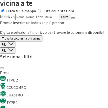
vicina a te
Cerca sulla mappa
Lista delle stazioni
Indirizzo
Cerca
Prova a inserire un indirizzo più preciso.
Digita e seleziona l'indirizzo per trovare le colonnine disponibili
Trova la colonnina piú vicina
Filtri
Filtri
Seleziona i filtri
Presa
TYPE 2
CCS COMBO
CHAdeMO
TYPE 1