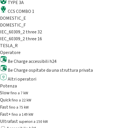
TYPE 3A
CCS COMBO 1
DOMESTIC_E
DOMESTIC_F
IEC_60309_2 three 32
IEC_60309_2 three 16
TESLA_R
Operatore
Be Charge accessibili h24
Be Charge ospitate da una struttura privata
Altri operatori
Potenza
Slow
fino a 7 kW
Quick
fino a 22 kW
Fast
fino a 75 kW
Fast+
fino a 149 kW
Ultrafast
superiori a 150 kW