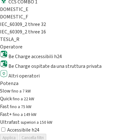
CCS COMBO 1
DOMESTIC_E
DOMESTIC_F
IEC_60309_2 three 32
IEC_60309_2 three 16
TESLA_R
Operatore
Be Charge accessibili h24
Be Charge ospitate da una struttura privata
Altri operatori
Potenza
Slow
fino a 7 kW
Quick
fino a 22 kW
Fast
fino a 75 kW
Fast+
fino a 149 kW
Ultrafast
superiori a 150 kW
Accessibile h24
Applica
Cancella filtri