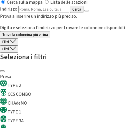
Cerca sulla mappa
Lista delle stazioni
Indirizzo
Cerca
Prova a inserire un indirizzo più preciso.
Digita e seleziona l'indirizzo per trovare le colonnine disponibili
Trova la colonnina piú vicina
Filtri
Filtri
Seleziona i filtri
Presa
TYPE 2
CCS COMBO
CHAdeMO
TYPE 1
TYPE 3A