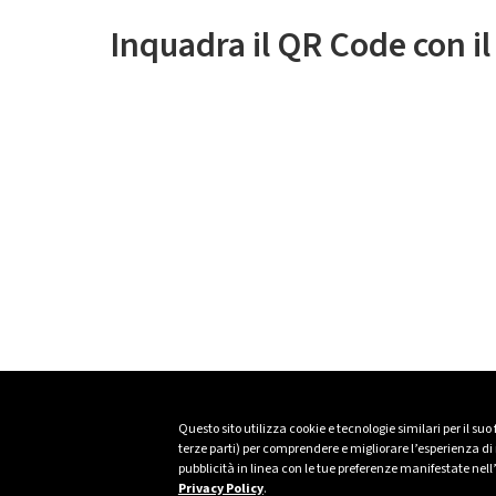
Inquadra il QR Code con i
Questo sito utilizza cookie e tecnologie similari per il suo
terze parti) per comprendere e migliorare l’esperienza di n
pubblicità in linea con le tue preferenze manifestate nell
Privacy Policy
.