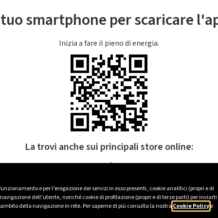
l tuo smartphone per scaricare l'
Inizia a fare il pieno di energia.
La trovi anche sui principali store online:
 funzionamento e per l’erogazione dei servizi in esso presenti, cookie analitici (propri e di
avigazione dell’utente, nonché cookie di profilazione (propri e di terze parti) per inviarti
’ambito della navigazione in rete. Per saperne di più consulta la nostra
Cookie Policy
e