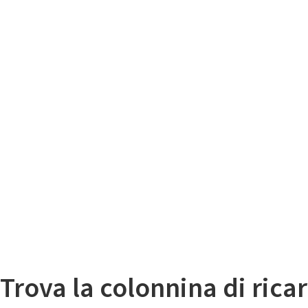
Il
Mappa colonnine di ricarica auto elettriche
Trova la colonnina di ricar