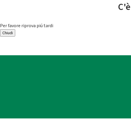
C'è
Per favore riprova piú tardi
Chiudi