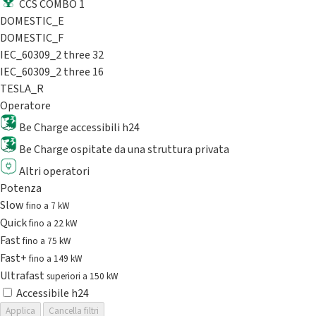
CCS COMBO 1
DOMESTIC_E
DOMESTIC_F
IEC_60309_2 three 32
IEC_60309_2 three 16
TESLA_R
Operatore
Be Charge accessibili h24
Be Charge ospitate da una struttura privata
Altri operatori
Potenza
Slow
fino a 7 kW
Quick
fino a 22 kW
Fast
fino a 75 kW
Fast+
fino a 149 kW
Ultrafast
superiori a 150 kW
Accessibile h24
Applica
Cancella filtri