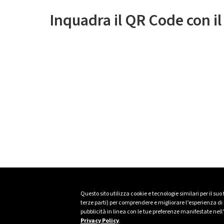
Inquadra il QR Code con i
Questo sito utilizza cookie e tecnologie similari per il suo
terze parti) per comprendere e migliorare l’esperienza di n
pubblicità in linea con le tue preferenze manifestate nell
Privacy Policy
.