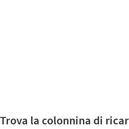
Il
Mappa colonnine di ricarica auto elettriche
Trova la colonnina di ricar