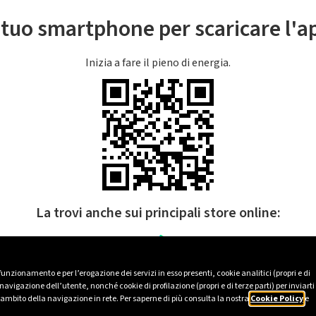
l tuo smartphone per scaricare l'
Inizia a fare il pieno di energia.
La trovi anche sui principali store online:
 funzionamento e per l’erogazione dei servizi in esso presenti, cookie analitici (propri e di
avigazione dell’utente, nonché cookie di profilazione (propri e di terze parti) per inviarti
’ambito della navigazione in rete. Per saperne di più consulta la nostra
Cookie Policy
e