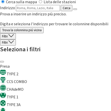
Cerca sulla mappa
Lista delle stazioni
Indirizzo
Cerca
Prova a inserire un indirizzo più preciso.
Digita e seleziona l'indirizzo per trovare le colonnine disponibili
Trova la colonnina piú vicina
Filtri
Filtri
Seleziona i filtri
Presa
TYPE 2
CCS COMBO
CHAdeMO
TYPE 1
TYPE 3A