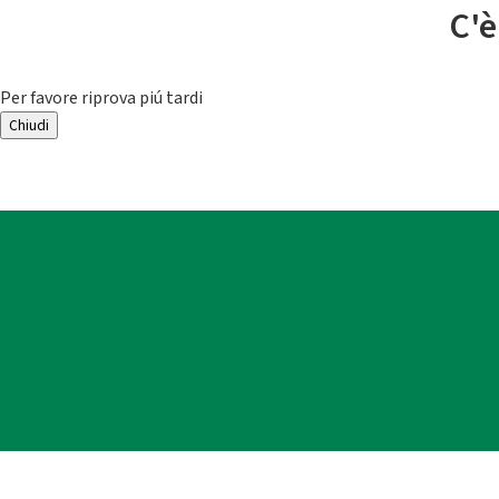
C'è
Per favore riprova piú tardi
Chiudi