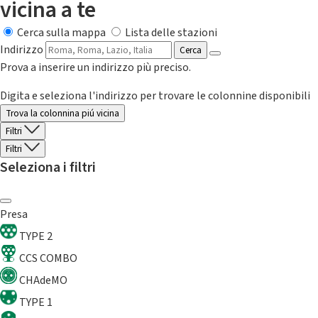
vicina a te
Cerca sulla mappa
Lista delle stazioni
Indirizzo
Cerca
Prova a inserire un indirizzo più preciso.
Digita e seleziona l'indirizzo per trovare le colonnine disponibili
Trova la colonnina piú vicina
Filtri
Filtri
Seleziona i filtri
Presa
TYPE 2
CCS COMBO
CHAdeMO
TYPE 1