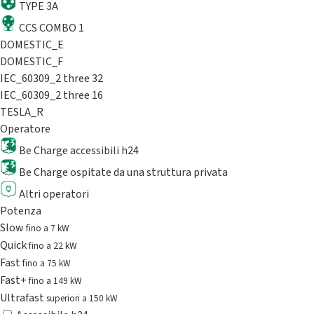
TYPE 3A
CCS COMBO 1
DOMESTIC_E
DOMESTIC_F
IEC_60309_2 three 32
IEC_60309_2 three 16
TESLA_R
Operatore
Be Charge accessibili h24
Be Charge ospitate da una struttura privata
Altri operatori
Potenza
Slow
fino a 7 kW
Quick
fino a 22 kW
Fast
fino a 75 kW
Fast+
fino a 149 kW
Ultrafast
superiori a 150 kW