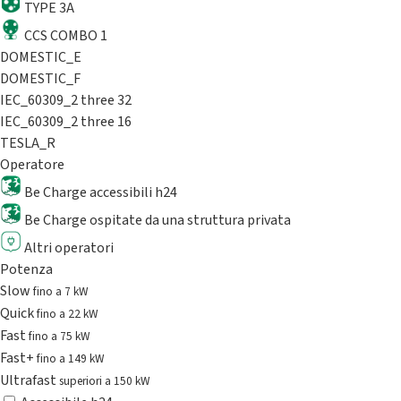
TYPE 3A
CCS COMBO 1
DOMESTIC_E
DOMESTIC_F
IEC_60309_2 three 32
IEC_60309_2 three 16
TESLA_R
Operatore
Be Charge accessibili h24
Be Charge ospitate da una struttura privata
Altri operatori
Potenza
Slow
fino a 7 kW
Quick
fino a 22 kW
Fast
fino a 75 kW
Fast+
fino a 149 kW
Ultrafast
superiori a 150 kW