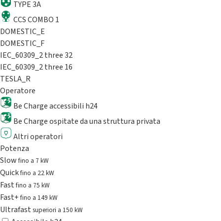
TYPE 3A
CCS COMBO 1
DOMESTIC_E
DOMESTIC_F
IEC_60309_2 three 32
IEC_60309_2 three 16
TESLA_R
Operatore
Be Charge accessibili h24
Be Charge ospitate da una struttura privata
Altri operatori
Potenza
Slow
fino a 7 kW
Quick
fino a 22 kW
Fast
fino a 75 kW
Fast+
fino a 149 kW
Ultrafast
superiori a 150 kW