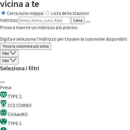
vicina a te
Cerca sulla mappa
Lista delle stazioni
Indirizzo
Cerca
Prova a inserire un indirizzo più preciso.
Digita e seleziona l'indirizzo per trovare le colonnine disponibili
Trova la colonnina piú vicina
Filtri
Filtri
Seleziona i filtri
Presa
TYPE 2
CCS COMBO
CHAdeMO
TYPE 1