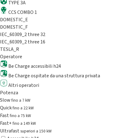
TYPE 3A
CCS COMBO 1
DOMESTIC_E
DOMESTIC_F
IEC_60309_2 three 32
IEC_60309_2 three 16
TESLA_R
Operatore
Be Charge accessibili h24
Be Charge ospitate da una struttura privata
Altri operatori
Potenza
Slow
fino a 7 kW
Quick
fino a 22 kW
Fast
fino a 75 kW
Fast+
fino a 149 kW
Ultrafast
superiori a 150 kW