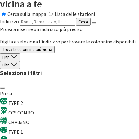
vicina a te
Cerca sulla mappa
Lista delle stazioni
Indirizzo
Cerca
Prova a inserire un indirizzo più preciso.
Digita e seleziona l'indirizzo per trovare le colonnine disponibili
Trova la colonnina piú vicina
Filtri
Filtri
Seleziona i filtri
Presa
TYPE 2
CCS COMBO
CHAdeMO
TYPE 1