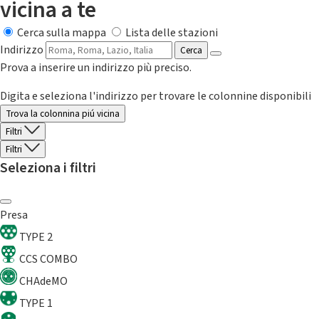
vicina a te
Cerca sulla mappa
Lista delle stazioni
Indirizzo
Cerca
Prova a inserire un indirizzo più preciso.
Digita e seleziona l'indirizzo per trovare le colonnine disponibili
Trova la colonnina piú vicina
Filtri
Filtri
Seleziona i filtri
Presa
TYPE 2
CCS COMBO
CHAdeMO
TYPE 1