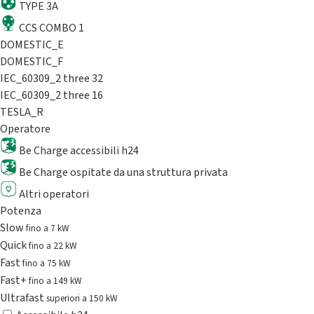
TYPE 3A
CCS COMBO 1
DOMESTIC_E
DOMESTIC_F
IEC_60309_2 three 32
IEC_60309_2 three 16
TESLA_R
Operatore
Be Charge accessibili h24
Be Charge ospitate da una struttura privata
Altri operatori
Potenza
Slow
fino a 7 kW
Quick
fino a 22 kW
Fast
fino a 75 kW
Fast+
fino a 149 kW
Ultrafast
superiori a 150 kW