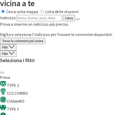
vicina a te
Cerca sulla mappa
Lista delle stazioni
Indirizzo
Cerca
Prova a inserire un indirizzo più preciso.
Digita e seleziona l'indirizzo per trovare le colonnine disponibili
Trova la colonnina piú vicina
Filtri
Filtri
Seleziona i filtri
Presa
TYPE 2
CCS COMBO
CHAdeMO
TYPE 1