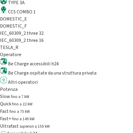
TYPE 3A
CCS COMBO 1
DOMESTIC_E
DOMESTIC_F
IEC_60309_2 three 32
IEC_60309_2 three 16
TESLA_R
Operatore
Be Charge accessibili h24
Be Charge ospitate da una struttura privata
Altri operatori
Potenza
Slow
fino a 7 kW
Quick
fino a 22 kW
Fast
fino a 75 kW
Fast+
fino a 149 kW
Ultrafast
superiori a 150 kW