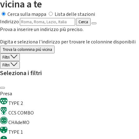
vicina a te
Cerca sulla mappa
Lista delle stazioni
Indirizzo
Cerca
Prova a inserire un indirizzo più preciso.
Digita e seleziona l'indirizzo per trovare le colonnine disponibili
Trova la colonnina piú vicina
Filtri
Filtri
Seleziona i filtri
Presa
TYPE 2
CCS COMBO
CHAdeMO
TYPE 1