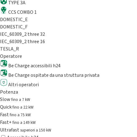
TYPE 3A
CCS COMBO 1
DOMESTIC_E
DOMESTIC_F
IEC_60309_2 three 32
IEC_60309_2 three 16
TESLA_R
Operatore
Be Charge accessibili h24
Be Charge ospitate da una struttura privata
Altri operatori
Potenza
Slow
fino a 7 kW
Quick
fino a 22 kW
Fast
fino a 75 kW
Fast+
fino a 149 kW
Ultrafast
superiori a 150 kW