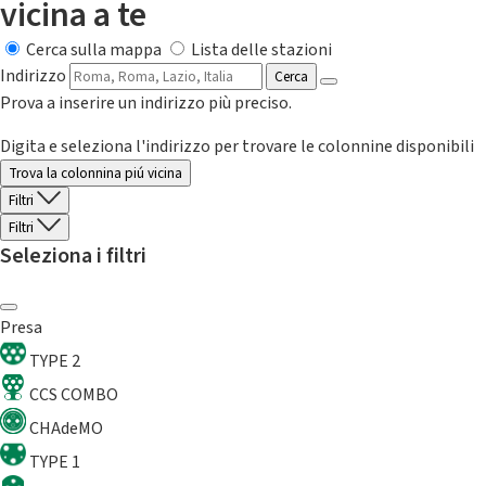
vicina a te
Cerca sulla mappa
Lista delle stazioni
Indirizzo
Cerca
Prova a inserire un indirizzo più preciso.
Digita e seleziona l'indirizzo per trovare le colonnine disponibili
Trova la colonnina piú vicina
Filtri
Filtri
Seleziona i filtri
Presa
TYPE 2
CCS COMBO
CHAdeMO
TYPE 1