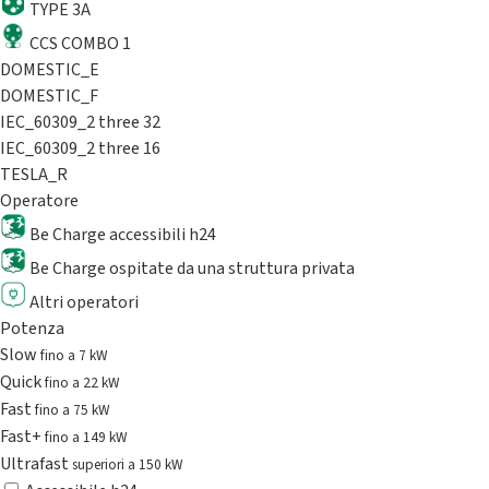
TYPE 3A
CCS COMBO 1
DOMESTIC_E
DOMESTIC_F
IEC_60309_2 three 32
IEC_60309_2 three 16
TESLA_R
Operatore
Be Charge accessibili h24
Be Charge ospitate da una struttura privata
Altri operatori
Potenza
Slow
fino a 7 kW
Quick
fino a 22 kW
Fast
fino a 75 kW
Fast+
fino a 149 kW
Ultrafast
superiori a 150 kW